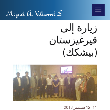
Miguel A. Villarroel S.
زيارة إلى
قيرغيزستان
(بيشكك)
11- 12
سبتمبر
2013