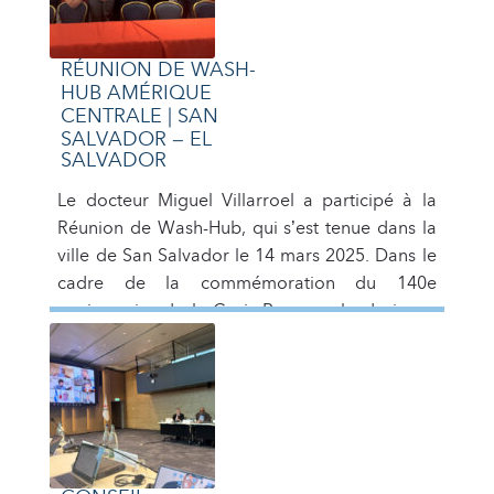
participation de l’ensemble du Conseil
d’administration national, […]
RÉUNION DE WASH-
HUB AMÉRIQUE
CENTRALE | SAN
SALVADOR – EL
SALVADOR
Le docteur Miguel Villarroel a participé à la
Réunion de Wash-Hub, qui s’est tenue dans la
ville de San Salvador le 14 mars 2025. Dans le
cadre de la commémoration du 140e
anniversaire de la Croix-Rouge salvadorienne
et en prenant comme référence le pilier de
durabilité dans la note conceptuelle de Wash-
Hub, les Sociétés Nationales […]