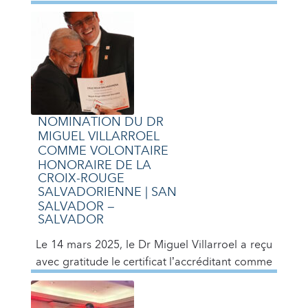
agréable sur les problèmes communautaires
du comté d’Orange et de la ville d’Orlando.
Nous avons pu constater le travail
extraordinaire que […]
NOMINATION DU DR
MIGUEL VILLARROEL
COMME VOLONTAIRE
HONORAIRE DE LA
CROIX-ROUGE
SALVADORIENNE | SAN
SALVADOR –
SALVADOR
Le 14 mars 2025, le Dr Miguel Villarroel a reçu
avec gratitude le certificat l’accréditant comme
volontaire honoraire de la Croix-Rouge
salvadorienne. Il a été présenté par le Dr José