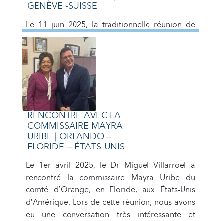
GENÈVE -SUISSE
Le 11 juin 2025, la traditionnelle réunion de
travail a eu lieu entre la Présidente de la
Fédération internationale des Sociétés de la
Croix-Rouge et du Croissant-Rouge (FICR),
Mme Katherine Forbes, et les Vice-présidents :
Dr Miguel Villarroel (Amériques), Natia Loladze
(Europe) (virtuelle), Elder Bolaji Akpan Anami
(Afrique), Maha Barges Al-Barges (Asie)
RENCONTRE AVEC LA
(virtuelle) et Manuel Bessler […]
COMMISSAIRE MAYRA
URIBE | ORLANDO –
FLORIDE – ÉTATS-UNIS
Le 1er avril 2025, le Dr Miguel Villarroel a
rencontré la commissaire Mayra Uribe du
comté d’Orange, en Floride, aux États-Unis
d’Amérique. Lors de cette réunion, nous avons
eu une conversation très intéressante et