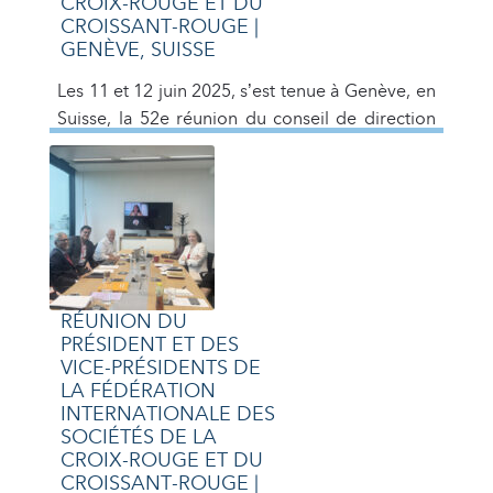
CROIX-ROUGE ET DU
CROISSANT-ROUGE |
GENÈVE, SUISSE
Les 11 et 12 juin 2025, s’est tenue à Genève, en
Suisse, la 52e réunion du conseil de direction
de la Fédération internationale des Sociétés de
la Croix-Rouge et du Croissant-Rouge. Cet
événement a réuni les représentants clés de
notre organisation, y compris le docteur
Miguel Villarroel, vice-président de la
Fédération. Importance de la réunion […]
RÉUNION DU
PRÉSIDENT ET DES
VICE-PRÉSIDENTS DE
LA FÉDÉRATION
INTERNATIONALE DES
SOCIÉTÉS DE LA
CROIX-ROUGE ET DU
CROISSANT-ROUGE |