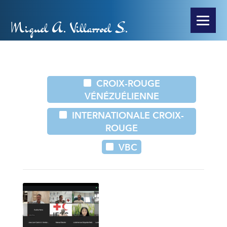
Miguel A. Villarroel S.
CROIX-ROUGE
VÉNÉZUÉLIENNE
INTERNATIONALE CROIX-
ROUGE
VBC