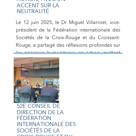
ACCENT SUR LA
NEUTRALITÉ
Le 12 juin 2025, le Dr Miguel Villarroel, vice-
président de la Fédération internationale des
Sociétés de la Croix-Rouge et du Croissant-
Rouge, a partagé des réflexions profondes sur
les principes humanitaires en action, mettant
un accent particulier sur la neutralité. Ce
discours a été présenté devant le Conseil
d’administration de la Fédération
internationale, réaffirmant les valeurs […]
52E CONSEIL DE
DIRECTION DE LA
FÉDÉRATION
INTERNATIONALE DES
SOCIÉTÉS DE LA