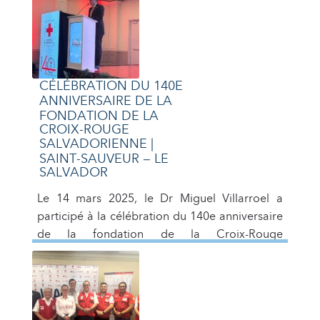
Benjamín Ruiz Rodas, président de la Société
nationale, et décerné par la Croix-Rouge
salvadorienne.
CÉLÉBRATION DU 140E
ANNIVERSAIRE DE LA
FONDATION DE LA
CROIX-ROUGE
SALVADORIENNE |
SAINT-SAUVEUR – LE
SALVADOR
Le 14 mars 2025, le Dr Miguel Villarroel a
participé à la célébration du 140e anniversaire
de la fondation de la Croix-Rouge
salvadorienne. Cet événement s’est déroulé
sous la direction du Dr José Benjamín Ruiz
Rodas, président de la Société nationale de la
Croix-Rouge salvadorienne, et avec la