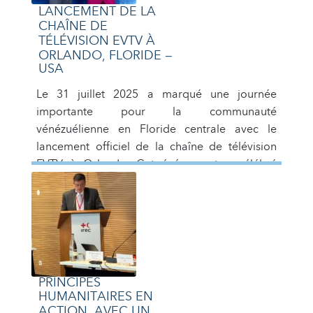
LANCEMENT DE LA
CHAÎNE DE
TÉLÉVISION EVTV À
ORLANDO, FLORIDE –
USA
Le 31 juillet 2025 a marqué une journée
importante pour la communauté
vénézuélienne en Floride centrale avec le
lancement officiel de la chaîne de télévision
EVTV à Orlando. Cet événement a célébré
l’expansion d’une chaîne avec plus de 11 ans
d’histoire, et a réuni des personnalités clés du
milieu artistique, entrepreneurial et politique
local. EVTV […]
PRINCIPES
HUMANITAIRES EN
ACTION, AVEC UN