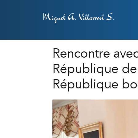
Miguel A. Villarroel S.
Rencontre ave
République de 
République bol