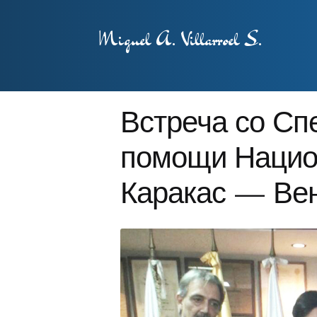
Miguel A. Villarroel S.
Встреча со Сп
помощи Национ
Каракас — Ве