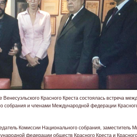
е Венесуэльского Красного Креста состоялась встреча меж
о собрания и членами Международной федерации Красного
едатель Комиссии Национального собрания, заместитель М
народной федерации обществ Красного Креста и Красного