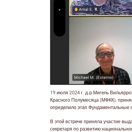
19 июля 2024 г. д-р Мигель Вильяр
Красного Полумесяца (МФКК), принял
определило этап Фундаментальные п
В этой встрече приняла участие выд
секретаря по развитию национальног