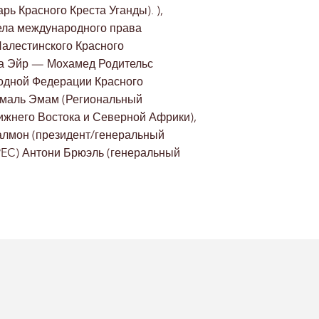
ь Красного Креста Уганды). ),
ела международного права
Палестинского Красного
ика Эйр — Мохамед Родительс
родной Федерации Красного
Амаль Эмам (Региональный
ижнего Востока и Северной Африки),
Салмон (президент/генеральный
SPEC) Антони Брюэль (генеральный