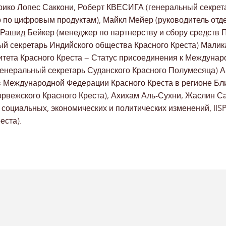
ико Лопес Саккони, Роберт КВЕСИГА (генеральный секретар
 по цифровым продуктам), Майкл Мейер (руководитель отд
 Рашид Бейкер (менеджер по партнерству и сбору средств 
ный секретарь Индийского общества Красного Креста) Мал
тета Красного Креста – Статус присоединения к Междуна
енеральный секретарь Суданского Красного Полумесяца) 
 Международной Федерации Красного Креста в регионе Бл
орвежского Красного Креста), Ахихам Аль-Сухни, Жаслин 
социальных, экономических и политических изменений, II
еста).