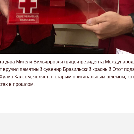
зита д-ра Мигеля Вильярроэля (вице-президента Междунаро
ст вручил памятный сувенир Бразильский красный Этот под
м Хулио Калсом, является старым оригинальным шлемом, ко
тах в прошлом.