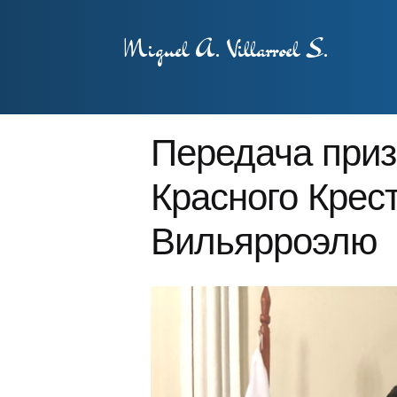
Miguel A. Villarroel S.
Передача приз
Красного Крес
Вильярроэлю