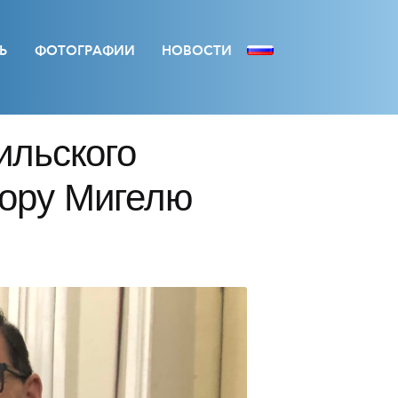
Ь
ФОТОГРАФИИ
НОВОСТИ
ильского
тору Мигелю