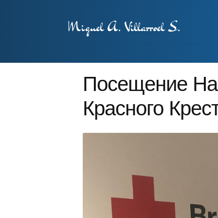
Miguel A. Villarroel S.
Посещение На
Красного Крес