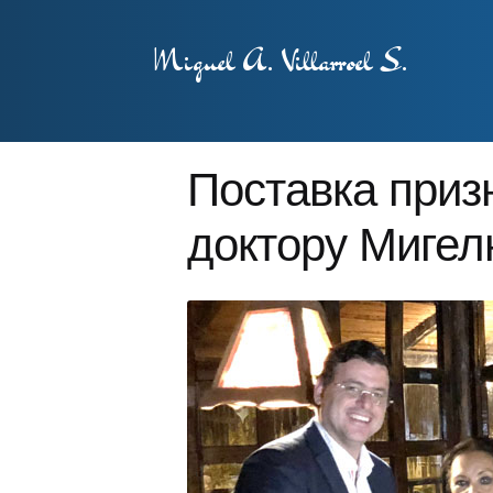
Miguel A. Villarroel S.
Поставка приз
доктору Миге