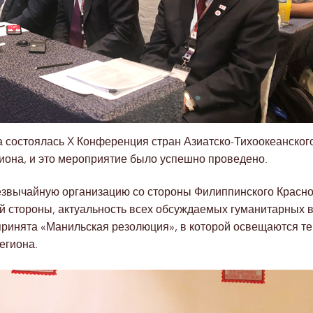
да состоялась X Конференция стран Азиатско-Тихоокеанского
иона, и это мероприятие было успешно проведено.
резвычайную организацию со стороны Филиппинского Красног
ой стороны, актуальность всех обсуждаемых гуманитарных 
принята «Манильская резолюция», в которой освещаются т
егиона.