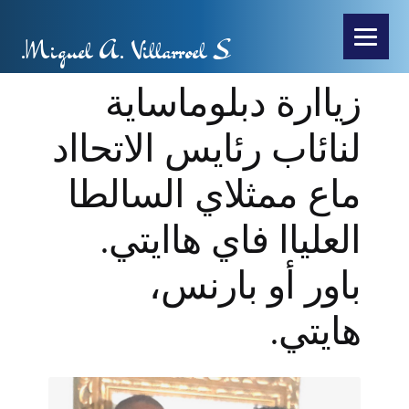
Miguel A. Villarroel S.
زياارة دبلوماساية
لنائاب رئايس الاتحااد
ماع ممثلاي السالطا
العلياا فاي هاايتي.
باور أو بارنس،
هايتي.