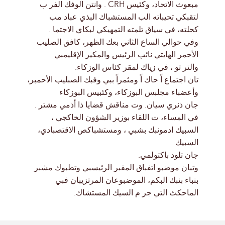
مبعوث الاتحاد، وكئيس CRH . وانتن الوفك الفر ب
لتقبكي تحيباته الب المستشباك البذي عباد مب
كحلته، في سياق تلمته التمهيكي لبكاي الاجتما .
وفي حوالي الساع الثاني بعك الظهر، كافق الصليب
الأحمر الهايتي نائب الرئيس والمكير الإقليمبي
والتر تو ، في زياك لمقر كئاس الوزكاء.
تان اجتماع اً حاك اً ومثمراً ببي وفبك الصبليب الأحمبر،
وأعضباء مجلبس البوزكاء، وكئبيس البوزكاء
جان ذنري سيان. وت مناقش قضايا ذا أذمي مشتر .
في المساء، ت اللقاء بوزير الشؤون الخاكجي ،
السبيك ادمونبك بشبي ، ومستشباكص الاقتصبادي،
السبيك
جان تلود باكتولمي.
وتبان موضبو اتفباق المقبر الرئيسبي وتطبوك مشبر
بنباء بنبك البكم، الموضبوعان المرتزيبان فبي
الماحكث التي جر م السيك المستشاك.