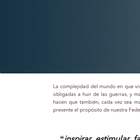
La complejidad del mundo en que viv
obligadas a huir de las guerras, y 
hacen que también, cada vez sea may
presente el propósito de nuestra Fede
“
inspirar, estimular, 