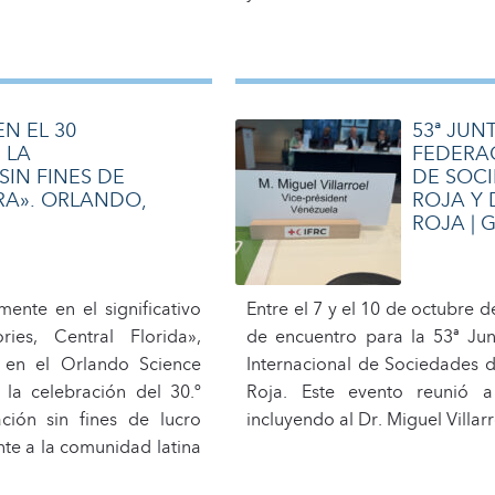
N EL 30
53ª JUN
 LA
FEDERA
IN FINES DE
DE SOCI
RA». ORLANDO,
ROJA Y 
ROJA | 
amente en el significativo
Entre el 7 y el 10 de octubre d
ies, Central Florida»,
de encuentro para la 53ª Ju
 en el Orlando Science
Internacional de Sociedades d
 la celebración del 30.º
Roja. Este evento reunió a 
ción sin fines de lucro
incluyendo al Dr. Miguel Villar
te a la comunidad latina