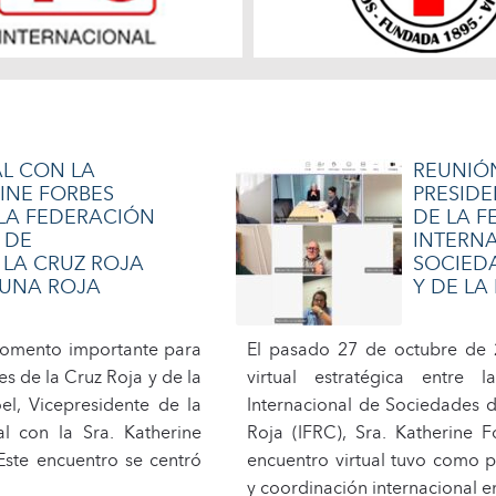
AL CON LA
REUNIÓN
INE FORBES
PRESIDE
 LA FEDERACIÓN
DE LA 
 DE
INTERN
 LA CRUZ ROJA
SOCIED
LUNA ROJA
Y DE LA
omento importante para
El pasado 27 de octubre de 
s de la Cruz Roja y de la
virtual estratégica entre 
el, Vicepresidente de la
Internacional de Sociedades d
al con la Sra. Katherine
Roja (IFRC), Sra. Katherine F
Este encuentro se centró
encuentro virtual tuvo como p
y coordinación internacional en