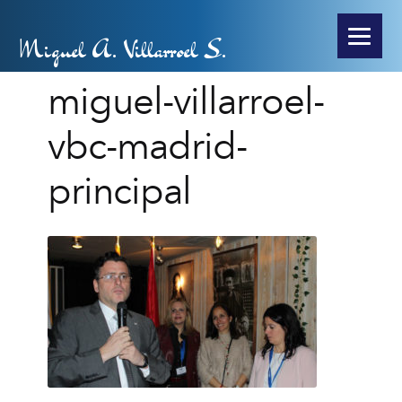
Miguel A. Villarroel S.
miguel-villarroel-
vbc-madrid-
principal