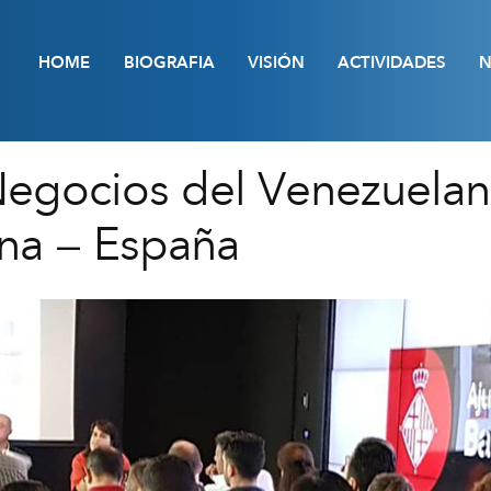
HOME
BIOGRAFIA
VISIÓN
ACTIVIDADES
N
egocios del Venezuelan
ona – España