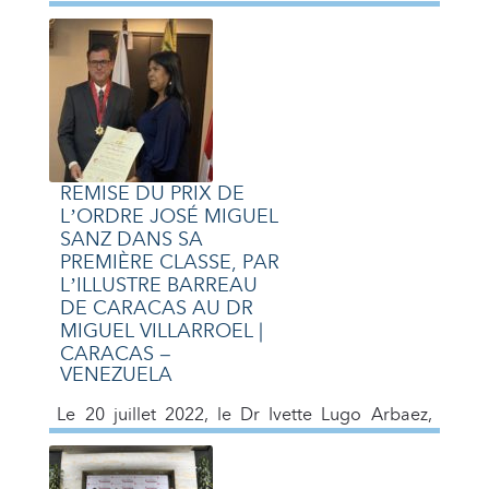
Rangel (Portfolio Manager) Membre de Life
Invest, et avec l’invitation spéciale de Carlos
Buelvas (Business and Sales Coach)
REMISE DU PRIX DE
L’ORDRE JOSÉ MIGUEL
SANZ DANS SA
PREMIÈRE CLASSE, PAR
L’ILLUSTRE BARREAU
DE CARACAS AU DR
MIGUEL VILLARROEL |
CARACAS –
VENEZUELA
Le 20 juillet 2022, le Dr Ivette Lugo Arbaez,
présidente de l’Illustre Barreau de Caracas, a
décerné au Dr Miguel Villarroel le prix José