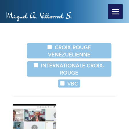
Miguel A. Villarroel S.
CROIX-ROUGE
VÉNÉZUÉLIENNE
INTERNATIONALE CROIX-
ROUGE
VBC