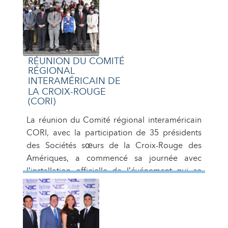
Miguel Sanz, en reconnaissance de ses mérites
juridiques pour sa carrière exceptionnelle de
plus de 25 ans au sein de la domaine juridique.
RÉUNION DU COMITÉ
RÉGIONAL
INTERAMÉRICAIN DE
LA CROIX-ROUGE
(CORI)
La réunion du Comité régional interaméricain
CORI, avec la participation de 35 présidents
des Sociétés sœurs de la Croix-Rouge des
Amériques, a commencé sa journée avec
l’installation officielle de l’événement qui se
réunit dans la ville de Bogota, en Colombie, où
le l’ouverture officielle a eu lieu Dr Francesco
Rocca, président de la Fédération
internationale […]