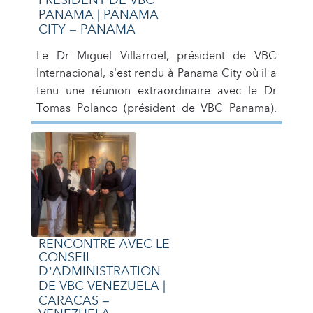
PRÉSIDENT DE VBC
PANAMA | PANAMA
CITY – PANAMA
Le Dr Miguel Villarroel, président de VBC
Internacional, s’est rendu à Panama City où il a
tenu une réunion extraordinaire avec le Dr
Tomas Polanco (président de VBC Panama).
Lors de cette réunion, il a été possible
d’examiner les politiques globales de
l’organisation et les bonnes performances de
VBC à Panama City.
RENCONTRE AVEC LE
CONSEIL
D’ADMINISTRATION
DE VBC VENEZUELA |
CARACAS –