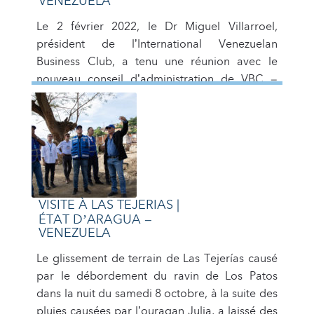
VENEZUELA
Le 2 février 2022, le Dr Miguel Villarroel,
président de l’International Venezuelan
Business Club, a tenu une réunion avec le
nouveau conseil d’administration de VBC –
Venezuela. Le nouveau conseil
d’administration du Venezuelan Business Club
(Venezuela) est présidé par Carmen Pérez
Jimenez et toute son équipe composée de
Rafael Balestrini, Bellorin, Javier Maltese,
Katiuska Donante, […]
VISITE À LAS TEJERIAS |
ÉTAT D’ARAGUA –
VENEZUELA
Le glissement de terrain de Las Tejerías causé
par le débordement du ravin de Los Patos
dans la nuit du samedi 8 octobre, à la suite des
pluies causées par l’ouragan Julia, a laissé des