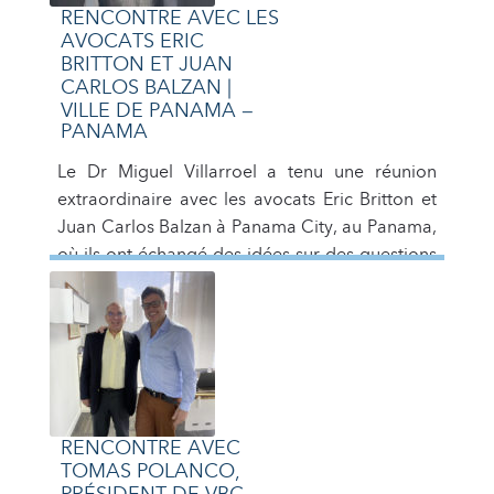
(virtuel) […]
RENCONTRE AVEC LES
AVOCATS ERIC
BRITTON ET JUAN
CARLOS BALZAN |
VILLE DE PANAMA –
PANAMA
Le Dr Miguel Villarroel a tenu une réunion
extraordinaire avec les avocats Eric Britton et
Juan Carlos Balzan à Panama City, au Panama,
où ils ont échangé des idées sur des questions
juridiques vénézuéliennes et panaméennes.
RENCONTRE AVEC
TOMAS POLANCO,