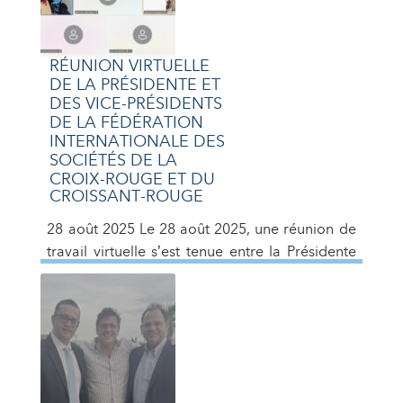
RÉUNION VIRTUELLE
DE LA PRÉSIDENTE ET
DES VICE-PRÉSIDENTS
DE LA FÉDÉRATION
INTERNATIONALE DES
SOCIÉTÉS DE LA
CROIX-ROUGE ET DU
CROISSANT-ROUGE
28 août 2025 Le 28 août 2025, une réunion de
travail virtuelle s’est tenue entre la Présidente
de la Fédération internationale des Sociétés de
la Croix-Rouge et du Croissant-Rouge (FICR),
Mme Katherine Forbes, et les Vice-présidents :
Dr Miguel Villarroel (Amériques), Natia Loladze
(Europe) (virtuel), Elder Bolaji Akpan Anami
(Afrique), Maha Barges Al-Barges (Asie)