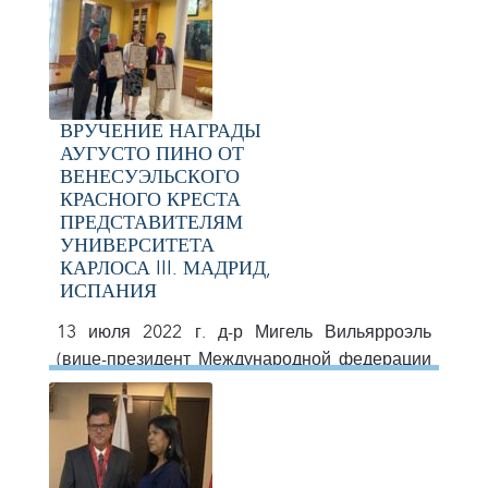
Соединенные Штаты Америки. Там можно
было выразить обязательные элементы,
касающиеся Движения Красного Креста и
Красного Полумесяца во всем мире.
ВРУЧЕНИЕ НАГРАДЫ
АУГУСТО ПИНО ОТ
ВЕНЕСУЭЛЬСКОГО
КРАСНОГО КРЕСТА
ПРЕДСТАВИТЕЛЯМ
УНИВЕРСИТЕТА
КАРЛОСА III. МАДРИД,
ИСПАНИЯ
13 июля 2022 г. д-р Мигель Вильярроэль
(вице-президент Международной федерации
обществ Красного Креста и Красного
Полумесяца) вручил высшую награду
Венесуэльского Красного Креста, медаль
Аугусто Пино и соответствующий диплом