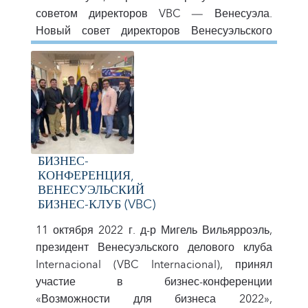
советом директоров VBC — Венесуэла.
Новый совет директоров Венесуэльского
бизнес-клуба (Венесуэла) возглавляет
Кармен Перес Хименес, а вся ее команда
состоит из Рафаэля Балестрини, Беллорина,
Хавьера Мальтезе, Катиуски Донанте, Кармен
Танаси, Ивана Тарасона, Дилана Перейры,
Хулио Сесара Пинеды, Эвелин Гонсалес,
Карлос […]
БИЗНЕС-
КОНФЕРЕНЦИЯ,
ВЕНЕСУЭЛЬСКИЙ
БИЗНЕС-КЛУБ (VBC)
11 октября 2022 г. д-р Мигель Вильярроэль,
президент Венесуэльского делового клуба
Internacional (VBC Internacional), принял
участие в бизнес-конференции
«Возможности для бизнеса 2022»,