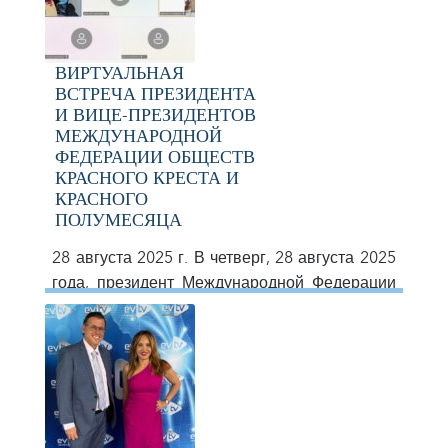
ВИРТУАЛЬНАЯ
ВСТРЕЧА ПРЕЗИДЕНТА
И ВИЦЕ-ПРЕЗИДЕНТОВ
МЕЖДУНАРОДНОЙ
ФЕДЕРАЦИИ ОБЩЕСТВ
КРАСНОГО КРЕСТА И
КРАСНОГО
ПОЛУМЕСЯЦА
28 августа 2025 г. В четверг, 28 августа 2025
года, президент Международной Федерации
обществ Красного Креста и Красного
Полумесяца (МФКК) Кейт Форбс провела
виртуальную встречу со своими вице-
президентами, на которой присутствовали
представители руководства из разных
регионов мира. Встреча была посвящена