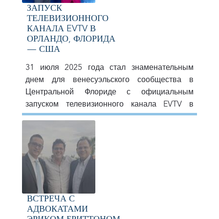
обсуждению текущей гуманитарной ситуации
ЗАПУСК
в секторе Газа, координации международных
ТЕЛЕВИЗИОННОГО
КАНАЛА EVTV В
усилий по оказанию помощи пострадавшему
ОРЛАНДО, ФЛОРИДА
населению […]
— США
31 июля 2025 года стал знаменательным
днем для венесуэльского сообщества в
Центральной Флориде с официальным
запуском телевизионного канала EVTV в
Орландо. Это событие стало празднованием
расширения канала с более чем 11-летней
историей и собрало ключевых фигур из
сферы искусства, бизнеса и политики
региона. EVTV: Медиа с историей и видением
будущего Основанный более десяти лет
назад, […]
ВСТРЕЧА С
АДВОКАТАМИ