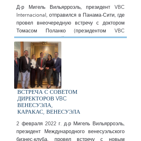
Д-р Мигель Вильярроэль, президент VBC
Internacional, отправился в Панама-Сити, где
провел внеочередную встречу с доктором
Томасом Поланко (президентом VBC
Panama). На этой встрече можно было
изучить глобальную политику организации и
хорошие показатели VBC в Панама-Сити.
ВСТРЕЧА С СОВЕТОМ
ДИРЕКТОРОВ VBC
ВЕНЕСУЭЛА,
КАРАКАС, ВЕНЕСУЭЛА
2 февраля 2022 г. д-р Мигель Вильярроэль,
президент Международного венесуэльского
бизнес-клуба, провел встречу с новым