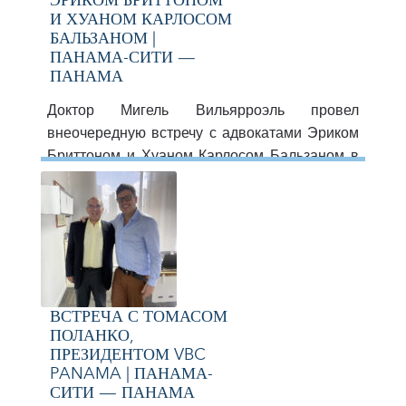
ЭРИКОМ БРИТТОНОМ
И ХУАНОМ КАРЛОСОМ
БАЛЬЗАНОМ |
ПАНАМА-СИТИ —
ПАНАМА
Доктор Мигель Вильярроэль провел
внеочередную встречу с адвокатами Эриком
Бриттоном и Хуаном Карлосом Бальзаном в
Панама-Сити, Панама, где они обменялись
идеями по венесуэльским и панамским
правовым вопросам.
ВСТРЕЧА С ТОМАСОМ
ПОЛАНКО,
ПРЕЗИДЕНТОМ VBC
PANAMA | ПАНАМА-
СИТИ — ПАНАМА