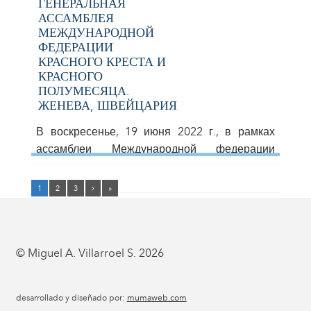
ГЕНЕРАЛЬНАЯ
АССАМБЛЕЯ
МЕЖДУНАРОДНОЙ
ФЕДЕРАЦИИ
КРАСНОГО КРЕСТА И
КРАСНОГО
ПОЛУМЕСЯЦА.
ЖЕНЕВА, ШВЕЙЦАРИЯ
В воскресенье, 19 июня 2022 г., в рамках
ассамблеи Международной федерации
обществ Красного Креста и Красного
Полумесяца в Женеве, Швейцария, вице-
1
2
3
›
»
президентом на период 2022–2026 гг. был
переизбран венесуэлец Мигель Анхель
Вильярроэль. входит в состав Совета
© Miguel A. Villarroel S. 2026
управляющих, где итальянец Франческо
Рокка также был переизбран президентом.
Избран подавляющим большинством в 88%
desarrollado y diseñado por:
mumaweb.com
голосующих стран на XXIII Генеральной