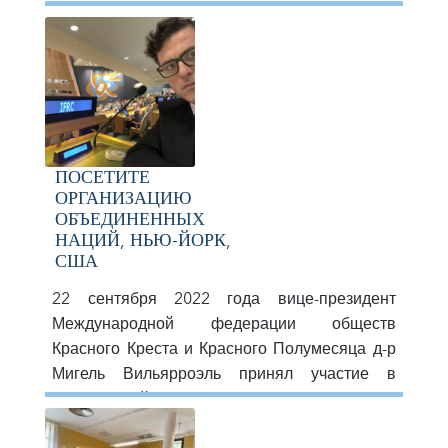
продиктованной г-ном Эрнесто Рангелем
(управляющий портфелем), членом Life
Invest, и с специальное приглашение Карлоса
Буэльваса (тренер по бизнесу и продажам)
ПОСЕТИТЕ
ОРГАНИЗАЦИЮ
ОБЪЕДИНЕННЫХ
НАЦИЙ, НЬЮ-ЙОРК,
США
22 сентября 2022 года вице-президент
Международной федерации обществ
Красного Креста и Красного Полумесяца д-р
Мигель Вильярроэль принял участие в
Генеральной Ассамблее Организации
Объединенных Наций в Нью-Йорке,