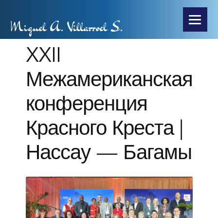
Miguel A. Villarroel S.
XXII
Межамериканская
конференция
Красного Креста |
Нассау — Багамы