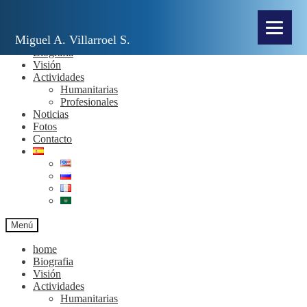
Miguel A. Villarroel S.
Miguel A. Villarroel S.
home
Biografia
Visión
Actividades
Humanitarias
Profesionales
Noticias
Fotos
Contacto
Menú
home
Biografia
Visión
Actividades
Humanitarias